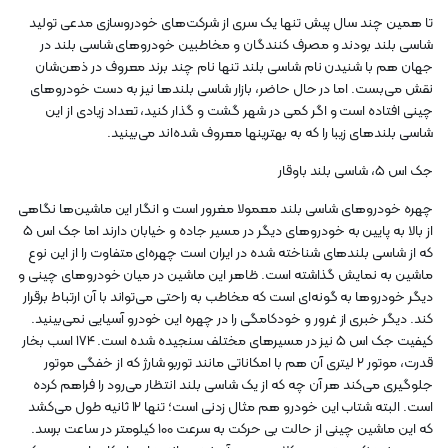
تا همین چند سال پیش تنها یک سری از شرکت‌های خودروسازی مدعی تولید
شاسی بلند بودند و مصرف کنندگان و مخاطبین خودروهای شاسی بلند در
جهان هم با شنیدن نام شاسی بلند تنها نام چند برند معروف در ذهن‌شان
نقش می‌بست. اما در حال حاضر، بازار شاسی بلندها نیز به دست خودروهای
چینی افتاده است و اگر کمی در شهر گشت و گذار کنید، تعداد زیادی از این
شاسی بلندهای زیبا را که به بهترین‎ها معروف شده‌اند می‌بینید.
جک اس 5، شاسی بلند باوقار
چهره خودروهای شاسی بلند معمولا مغرور است و انگار این ماشین‌ها نگاهی
از بالا به پایین به خودروهای دیگر در مسیر جاده و خیابان دارند اما جک اس 5
که از شاسی بلندهای شناخته شده در ایران است چهره‌ای متفاوت را از این نوع
ماشین به نمایش گذاشته است. ظاهر این ماشین در میان خودروهای چینی و
دیگر خودروها به گونه‌ای است که مخاطب به راحتی می‌تواند با آن ارتباط برقرار
کند. دیگر خبری از غرور و خودکامگی را در چهره این خودرو آسیایی نمی‌بینید.
کیفیت جک اس 5 نیز در مسیرهای مختلف سنجیده شده است. 174 اسب بخار
قدرت، موتور 2 لیتری آن هم با امکاناتی مانند توربو شارژ که از خفگی موتور
جلوگیری می‌کند هر آن چه که از یک شاسی بلند انتظار می‌رود را فراهم کرده
است. البته شتاب این خودرو هم مثال زدنی است؛ تنها 12 ثانیه طول می‌کشد
که این ماشین چینی از حالت بی حرکت به سرعت 100 کیلومتر در ساعت برسد.