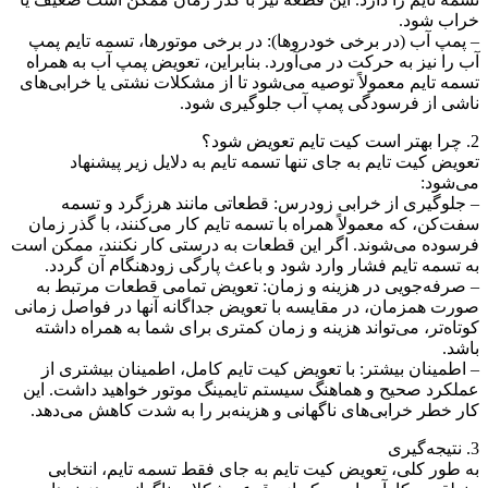
خراب شود.
– پمپ آب (در برخی خودروها): در برخی موتورها، تسمه تایم پمپ
آب را نیز به حرکت در می‌آورد. بنابراین، تعویض پمپ آب به همراه
تسمه تایم معمولاً توصیه می‌شود تا از مشکلات نشتی یا خرابی‌های
ناشی از فرسودگی پمپ آب جلوگیری شود.
2. چرا بهتر است کیت تایم تعویض شود؟
تعویض کیت تایم به جای تنها تسمه تایم به دلایل زیر پیشنهاد
می‌شود:
– جلوگیری از خرابی زودرس: قطعاتی مانند هرزگرد و تسمه
سفت‌کن، که معمولاً همراه با تسمه تایم کار می‌کنند، با گذر زمان
فرسوده می‌شوند. اگر این قطعات به درستی کار نکنند، ممکن است
به تسمه تایم فشار وارد شود و باعث پارگی زودهنگام آن گردد.
– صرفه‌جویی در هزینه و زمان: تعویض تمامی قطعات مرتبط به
صورت همزمان، در مقایسه با تعویض جداگانه آنها در فواصل زمانی
کوتاه‌تر، می‌تواند هزینه و زمان کمتری برای شما به همراه داشته
باشد.
– اطمینان بیشتر: با تعویض کیت تایم کامل، اطمینان بیشتری از
عملکرد صحیح و هماهنگ سیستم تایمینگ موتور خواهید داشت. این
کار خطر خرابی‌های ناگهانی و هزینه‌بر را به شدت کاهش می‌دهد.
3. نتیجه‌گیری
به طور کلی، تعویض کیت تایم به جای فقط تسمه تایم، انتخابی