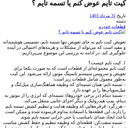
کیت تایم عوض کنم یا تسمه تایم ؟
تاریخ
31 مرداد 1403
دسته
قطعات خودرو
تعویض کیت تایم به جای تعویض تنها تسمه تایم، تصمیمی هوشمندانه
و مفید است که می‌تواند از مشکلات و هزینه‌های احتمالی در آینده
جلوگیری کند. در ادامه به بررسی این موضوع می‌پردازیم:
1. کیت تایم چیست؟
کیت تایم مجموعه‌ای از قطعات است که به صورت یکجا برای
تعویض و سرویس سیستم تایمینگ موتور ارائه می‌شود. این کیت
به‌طور معمول شامل قطعات زیر است:
– تسمه تایم: همان تسمه‌ای که وظیفه هماهنگ‌سازی میل‌لنگ و
میل‌سوپاپ‌ها را بر عهده دارد.
– تسمه دینام (در برخی خودروها): تسمه‌ای که انرژی را از موتور به
دینام، پمپ هیدرولیک و دیگر اجزای جانبی منتقل می‌کند.
– هرزگرد: قرقره‌هایی که وظیفه هدایت و تنظیم کشش تسمه تایم
را دارند. این قطعه‌ها با استفاده مداوم فرسوده شده و ممکن است
باعث ایجاد صدای نامناسب یا حتی خرابی تسمه تایم شوند.
– تسمه سفت‌کن: قطعه‌ای که وظیفه تنظیم و حفظ کشش مناسب
تسمه تایم را دارد. این قطعه نیز با گذر زمان ممکن است ضعیف یا