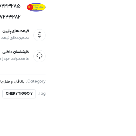
77243285
77243282
قیمت های پایین
تضمین تطابق قیمت
کارشناسان داخلی
ما محصولات خود را 
Category:
یاتاقان و بغل یا
Tag:
CHERY TIGGO 7