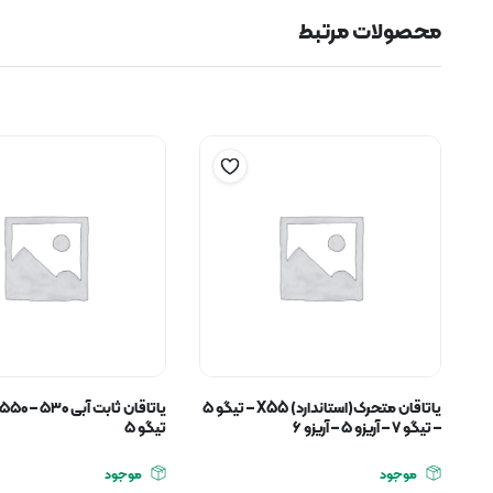
محصولات مرتبط
یاتاقان متحرک(استاندارد) X55 – تیگو ۵
– تیگو ۷ – آریزو ۵ – آریزو ۶
تیگو ۵
موجود
موجود