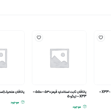
یاتاقان ثابت آبی ۵۳۰ – ۵۵۰ -X33 –
یاتاقان ثابت استاندارد قرمز ۵۳۰ – ۵۵۰ –
یاتاقان متحرک(استا
X33 – تیگو ۵
موجود
موجود