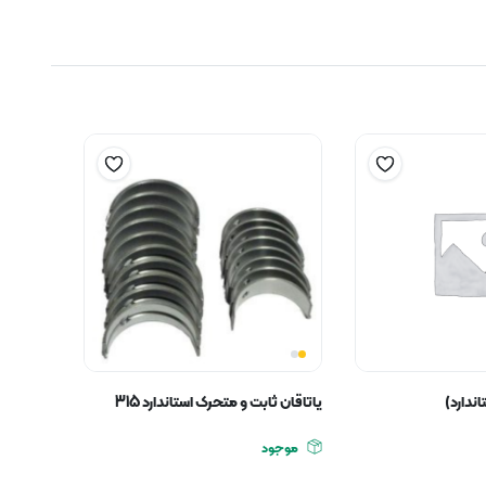
ندارد)
یاتاقان ثابت و متحرک استاندارد 315
موجود