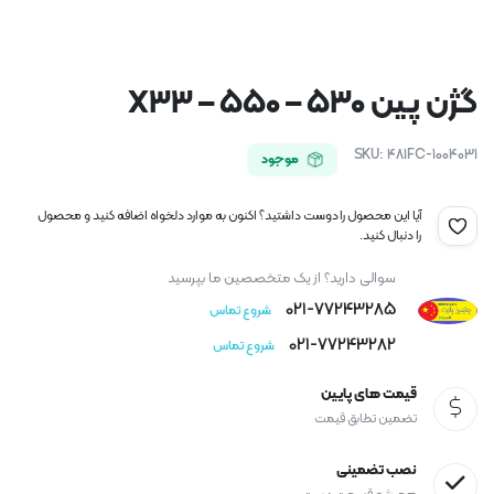
گژن پین ۵۳۰ – ۵۵۰ – X33
SKU:
481FC-1004031
موجود
آیا این محصول را دوست داشتید؟ اکنون به موارد دلخواه اضافه کنید و محصول
را دنبال کنید.
سوالی دارید؟ از یک متخصصین ما بپرسید
021-77243285
شروع تماس
021-77243282
شروع تماس
قیمت های پایین
تضمین تطابق قیمت
نصب تضمینی