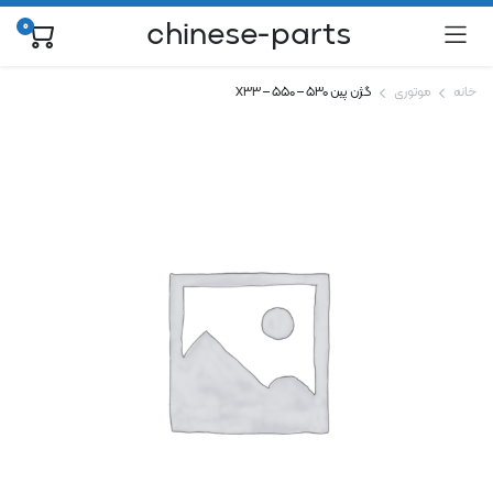
chinese-parts
0
خانه
موتوری
گژن پین ۵۳۰ – ۵۵۰ – X33