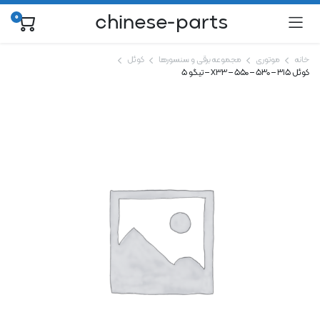
chinese-parts
0
خانه
موتوری
مجموعه برقی و سنسورها
کوئل
کوئل ۳۱۵ – ۵۳۰ – ۵۵۰ – X33 – تیگو ۵