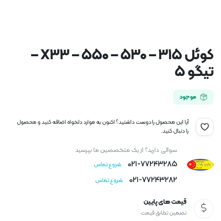
کوئل ۳۱۵ – ۵۳۰ – ۵۵۰ – X33 –
تیگو ۵
موجود
آیا این محصول را دوست داشتید؟ اکنون به موارد دلخواه اضافه کنید و محصول
را دنبال کنید.
سوالی دارید؟ از یک متخصصین ما بپرسید
021-77243285
شروع تماس
021-77243282
شروع تماس
قیمت های پایین
تضمین تطابق قیمت