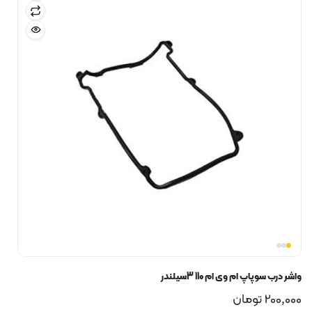
واشر درب سوپاپ ام وی ام 110 3سیلندر
200,000
تومان