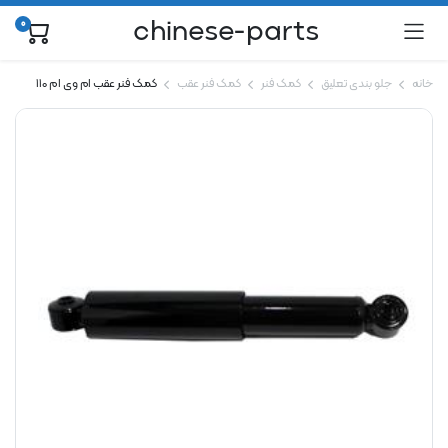
chinese-parts
0
خانه
جلو بندی تعلیق
کمک فنر
کمک فنر عقب
کمک فنر عقب ام وی ام 110