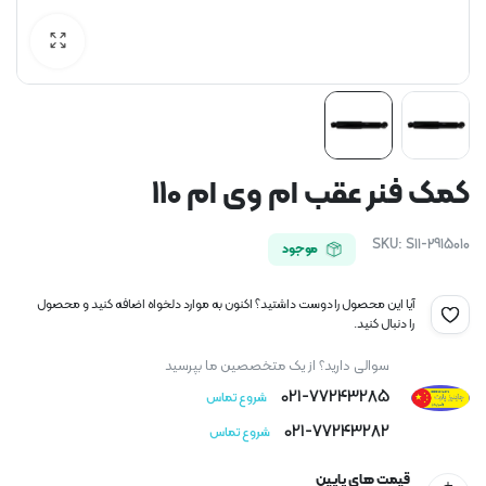
کمک فنر عقب ام وی ام 110
SKU:
S11-2915010
موجود
آیا این محصول را دوست داشتید؟ اکنون به موارد دلخواه اضافه کنید و محصول
را دنبال کنید.
سوالی دارید؟ از یک متخصصین ما بپرسید
021-77243285
شروع تماس
021-77243282
شروع تماس
قیمت های پایین