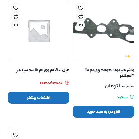
واشر منیفولد هوا ام وی ام 110
میل لنگ ام وی ام 110 سه سیلندر
3سیلندر
Out of stock
100,000
تومان
موجود
اطلاعات بیشتر
افزودن به سبد خرید