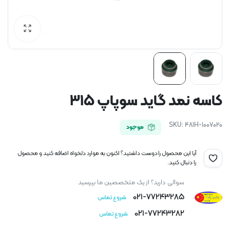
کاسه نمد گاید سوپاپ 315
SKU:
481H-1007020
موجود
آیا این محصول را دوست داشتید؟ اکنون به موارد دلخواه اضافه کنید و محصول
را دنبال کنید.
سوالی دارید؟ از یک متخصصین ما بپرسید
021-77243285
شروع تماس
021-77243282
شروع تماس