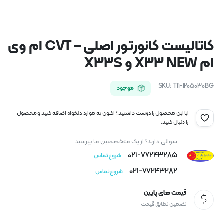
کاتالیست کانورتور اصلی – CVT ام وی
ام X33 NEW و X33S
SKU:
T11-1205030BG
موجود
آیا این محصول را دوست داشتید؟ اکنون به موارد دلخواه اضافه کنید و محصول
را دنبال کنید.
سوالی دارید؟ از یک متخصصین ما بپرسید
021-77243285
شروع تماس
021-77243282
شروع تماس
قیمت های پایین
تضمین تطابق قیمت