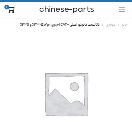
chinese-parts
0
خانه
موتوری
کاتالیست کانورتور اصلی – CVT ام وی ام X33 NEW و X33S