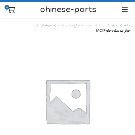
chinese-parts
0
خانه
بدنه و اسکلت
مجموعه چراغ جلو و عقب
مهشکن
چراغ مه‌شکن جلو JAC J4