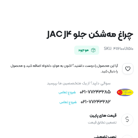
چراغ مه‌شکن جلو JAC J4
SKU:
4116100U1510
موجود
آیا این محصول را دوست داشتید؟ اکنون به موارد دلخواه اضافه کنید و محصول
را دنبال کنید.
سوالی دارید؟ از یک متخصصین ما بپرسید
021-77243285
شروع تماس
021-77243282
شروع تماس
قیمت های پایین
تضمین تطابق قیمت
نصب تضمینی