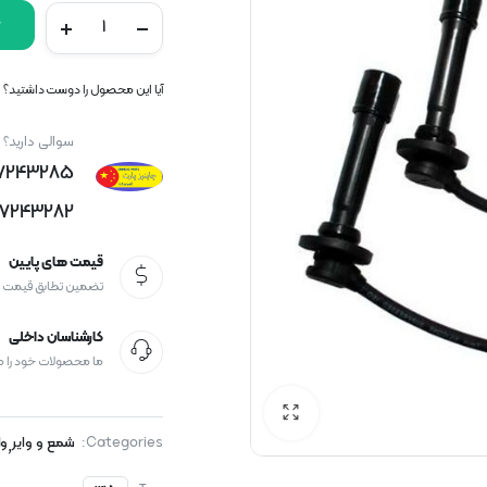
آیا این محصول را دوست داشتید؟ اک
سوالی دارید؟
77243285
77243282
قیمت های پایین
تضمین تطابق قیمت
کارشناسان داخلی
ما محصولات خود را 
Categories:
شمع و وایر
وا
,