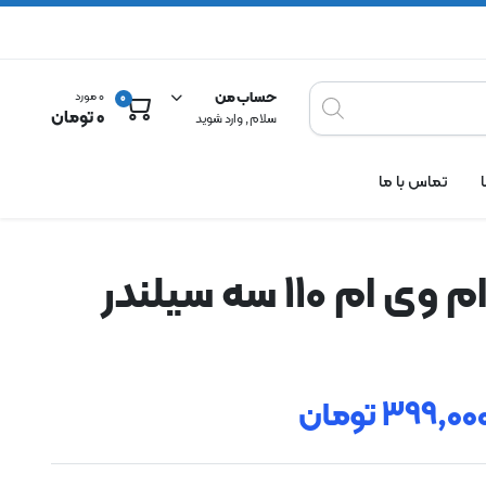
حساب من
0 مورد
0
0
تومان
سلام , وارد شوید
تماس با ما
م 110 سه سیلندر
399,00
تومان