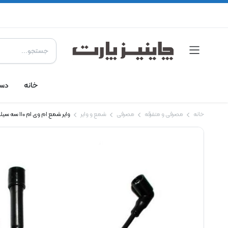
خانه
دست
خانه
مصرفی و متفرقه
مصرفی
شمع و وایر
وایر شمع ام وی ام 110 سه سیلندر