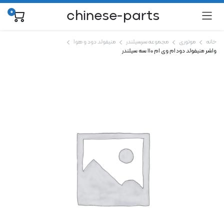
chinese-parts
0
خانه
موتوری
مجموعه سرسیلندر
منیفولد دود و هوا
واشر منیفولد دود ام وی ام 110 سه سیلندر