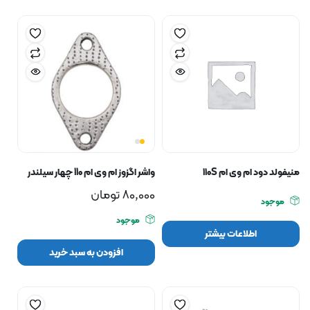
منیفولد دود ام وی ام ۱۱۰S
واشر اگزوز ام وی ام 110 چهار سیلندر
80,000
تومان
موجود
موجود
اطلاعات بیشتر
افزودن به سبد خرید