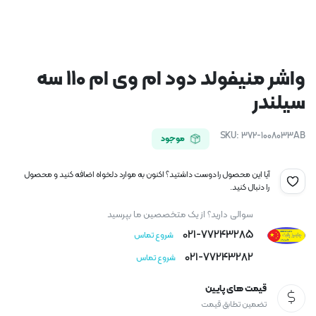
واشر منیفولد دود ام وی ام 110 سه
سیلندر
SKU:
372-1008033AB
موجود
آیا این محصول را دوست داشتید؟ اکنون به موارد دلخواه اضافه کنید و محصول
را دنبال کنید.
سوالی دارید؟ از یک متخصصین ما بپرسید
021-77243285
شروع تماس
021-77243282
شروع تماس
قیمت های پایین
تضمین تطابق قیمت