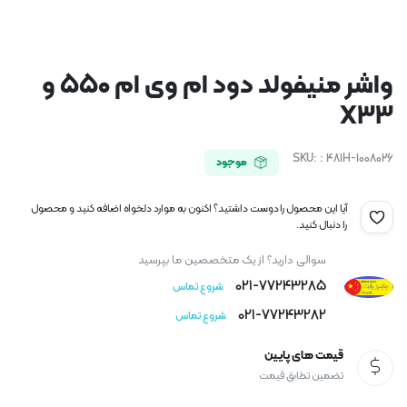
واشر منیفولد دود ام وی ام ۵۵۰ و
X33
SKU:
: 481H-1008026
موجود
آیا این محصول را دوست داشتید؟ اکنون به موارد دلخواه اضافه کنید و محصول
را دنبال کنید.
سوالی دارید؟ از یک متخصصین ما بپرسید
021-77243285
شروع تماس
021-77243282
شروع تماس
قیمت های پایین
تضمین تطابق قیمت