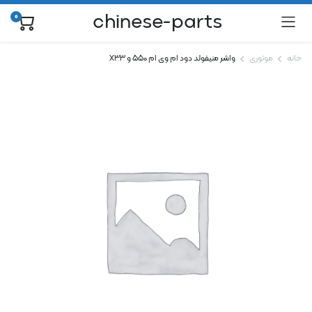
chinese-parts
0
خانه
موتوری
واشر منیفولد دود ام وی ام ۵۵۰ و X33