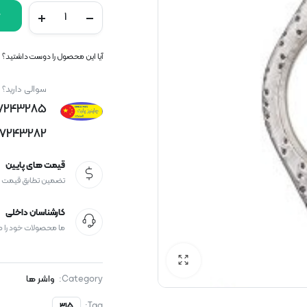
آیا این محصول را دوست داشتید؟ اک
سوالی دارید؟
77243285
77243282
قیمت های پایین
تضمین تطابق قیمت
کارشناسان داخلی
ما محصولات خود را 
Category:
واشر ها
Tag:
315