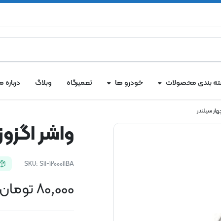
ه بندی محصولات
خودرو ها
تعمیرگاه
وبلاگ
درباره ما
واشر اگزوز ام وی 
SKU:
S11-1200011BA
80,000
تومان