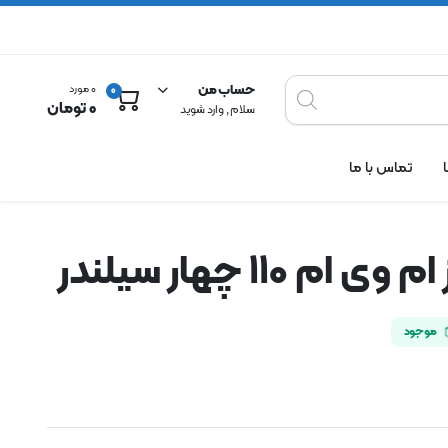
حساب من
0 مورد
0
0
تومان
سلام , وارد شوید
تماس با ما
ام 110 چهار سیلندر
موجود