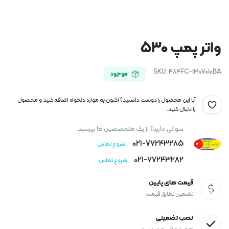
واتر پمپ ۵۳۰
SKU:
484FC-1307010BA
موجود
آیا این محصول را دوست داشتید؟ اکنون به موارد دلخواه اضافه کنید و محصول
را دنبال کنید.
سوالی دارید؟ از یک متخصصین ما بپرسید
021-77243285
شروع تماس
021-77243282
شروع تماس
قیمت های پایین
تضمین تطابق قیمت
نصب تضمینی