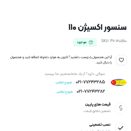
سنسور اکسیژن 110
SKU:
P11-1205110
موجود
آیا این محصول را دوست داشتید؟ اکنون به موارد دلخواه اضافه کنید و محصول
را دنبال کنید.
سوالی دارید؟ از یک متخصصین ما بپرسید
021-77243285
شروع تماس
021-77243282
شروع تماس
قیمت های پایین
تضمین تطابق قیمت
نصب تضمینی