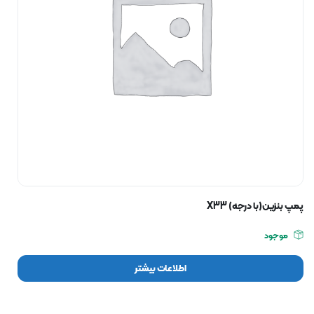
پمپ بنزین(با درجه) X33
موجود
اطلاعات بیشتر