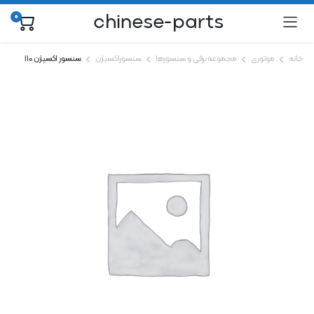
chinese-parts
0
خانه
موتوری
مجموعه برقی و سنسورها
سنسوراکسیژن
سنسور اکسیژن 110