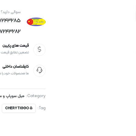
سوالی دارید؟
77243285
77243282
قیمت های پایین
تضمین تطابق قیمت
کارشناسان داخلی
ما محصولات خود را 
Category:
میل سوپاپ و س
Tag:
CHERY TIGGO 5