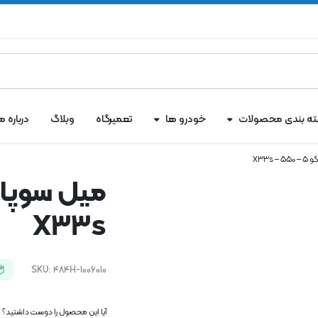
ه بندی محصولات
خودرو ها
تعمیرگاه
وبلاگ
درباره ما
X33s
X33s
SKU:
484H-1006010
آیا این محصول را دوست داشتید؟ اک