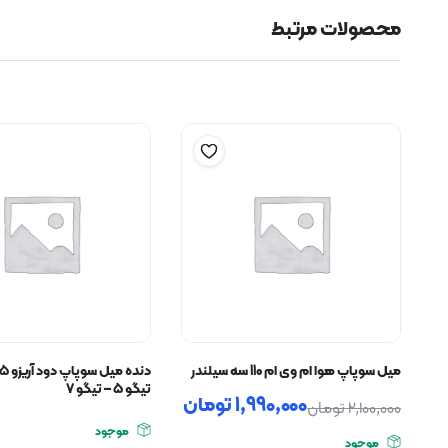
محصولات مرتبط
میل سوپاپ هوا ام وی ام 110 سه سیلندر
تیگو ۵ – تیگو ۷
1,990,000
تومان
2,100,000
تومان
موجود
موجود