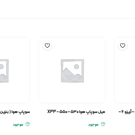
دنده میل سوپاپ دود آریزو ۵ – آریزو ۶ –
میل سوپاپ هوا ۵۳۰ – ۵۵۰ – X33
سوپاپ هوا ( بنزین ) 5
موجود
موجود