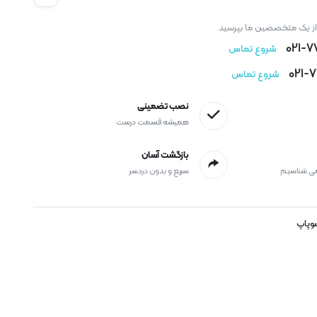
 از یک متخصصین ما بپرسید
021-
شروع تماس
021-
شروع تماس
نصب تضمینی
همیشه قسمت درست
بازگشت آسان
می شناسیم
سریع و بدون دردسر
وپاپ