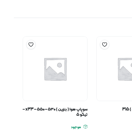
31
سوپاپ هوا ( بنزین ) ۵۳۰ – ۵۵۰ – x33 –
تیگو ۵
موجود