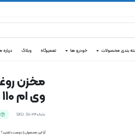
ه بندی محصولات
خودرو ها
تعمیرگاه
وبلاگ
درباره ما
مخزن روغن
وی ام 110
SKU:
S11-3408010
آیا این محصول را دوست داشتید؟ اک