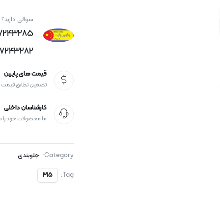
سوالی دارید؟
77243285
77243282
قیمت های پایین
تضمین تطابق قیمت
کارشناسان داخلی
ما محصولات خود را 
Category:
جلوبندی
Tag:
315