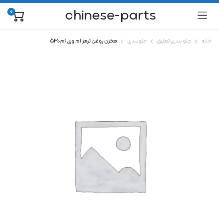
chinese-parts
0
خانه
جلو بندی تعلیق
جلوبندی
مخزن روغن ترمز ام وی ام ۵۳۰