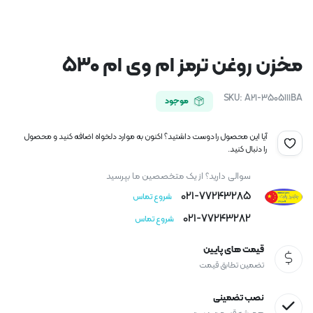
مخزن روغن ترمز ام وی ام ۵۳۰
SKU:
A21-3505111BA
موجود
آیا این محصول را دوست داشتید؟ اکنون به موارد دلخواه اضافه کنید و محصول
را دنبال کنید.
سوالی دارید؟ از یک متخصصین ما بپرسید
021-77243285
شروع تماس
021-77243282
شروع تماس
قیمت های پایین
تضمین تطابق قیمت
نصب تضمینی