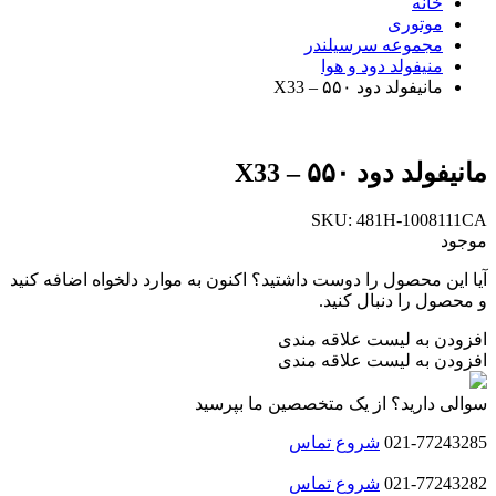
خانه
موتوری
مجموعه سرسیلندر
منیفولد دود و هوا
مانیفولد دود ۵۵۰ – X33
مانیفولد دود ۵۵۰ – X33
SKU:
481H-1008111CA
موجود
آیا این محصول را دوست داشتید؟ اکنون به موارد دلخواه اضافه کنید
و محصول را دنبال کنید.
افزودن به لیست علاقه مندی
افزودن به لیست علاقه مندی
سوالی دارید؟ از یک متخصصین ما بپرسید
021-77243285
شروع تماس
021-77243282
شروع تماس