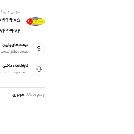
سوالی دارید؟
77243285
77243282
قیمت های پایین
تضمین تطابق قیمت
کارشناسان داخلی
ما محصولات خود را 
Category:
موتوری