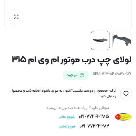
لولای چپ درب موتور ام وی ام 315
SKU:
A13-8402030-DY
موجود
آیا این محصول را دوست داشتید؟ اکنون به موارد دلخواه اضافه کنید و محصول
را دنبال کنید.
سوالی دارید؟ از یک متخصصین ما بپرسید
021-77243285
شروع تماس
021-77243282
شروع تماس