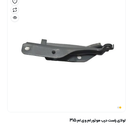
لولای راست درب موتور ام وی ام 315