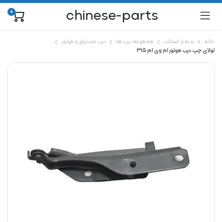
chinese-parts
0
خانه
بدنه و اسکلت
مجموعه درب ها
درب صندوق و موتور
لولای چپ درب موتور ام وی ام 315