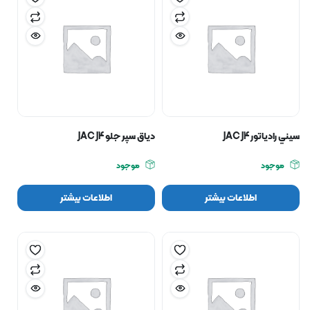
سيني رادياتور JAC J4
دياق سپر جلو JAC J4
موجود
موجود
اطلاعات بیشتر
اطلاعات بیشتر