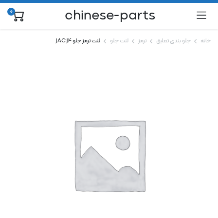
chinese-parts
0
خانه
جلو بندی تعلیق
ترمز
لنت جلو
لنت ترمز جلو JAC J4