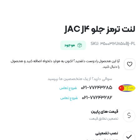
لنت ترمز جلو JAC J4
SKU:
3500316U8510BJ-PL
موجود
آیا این محصول را دوست داشتید؟ اکنون به موارد دلخواه اضافه کنید و محصول
را دنبال کنید.
سوالی دارید؟ از یک متخصصین ما بپرسید
021-77243285
شروع تماس
021-77243282
شروع تماس
قیمت های پایین
تضمین تطابق قیمت
نصب تضمینی