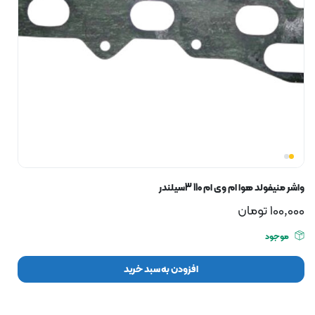
واشر منیفولد هوا ام وی ام 110 3سیلندر
100,000
تومان
موجود
افزودن به سبد خرید