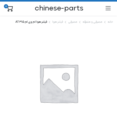
chinese-parts
0
خانه
مصرفی و متفرقه
مصرفی
فیلتر هوا
فیلتر هوا ام وی ام 315 AT