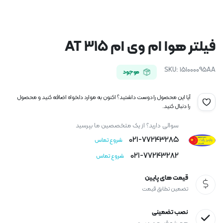
فیلتر هوا ام وی ام 315 AT
SKU:
151000095AA
موجود
آیا این محصول را دوست داشتید؟ اکنون به موارد دلخواه اضافه کنید و محصول
را دنبال کنید.
سوالی دارید؟ از یک متخصصین ما بپرسید
021-77243285
شروع تماس
021-77243282
شروع تماس
قیمت های پایین
تضمین تطابق قیمت
نصب تضمینی