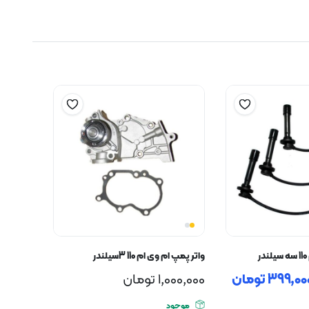
واتر پمپ ام وی ام 110 3سیلندر
399,00
تومان
1,000,000
تومان
موجود