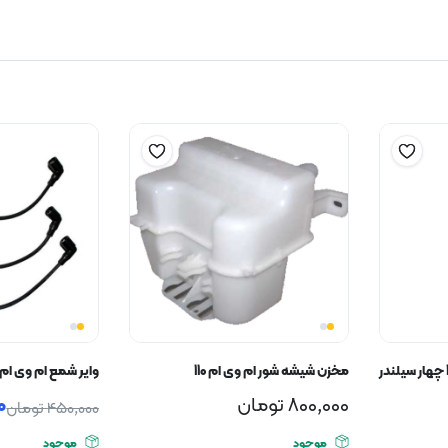
مخزن شیشه شور ام وی ام 110
وایر شمع ام وی ام 110 سه سیلندر
800,000
تومان
0
450,000
تومان
موجود
موجود