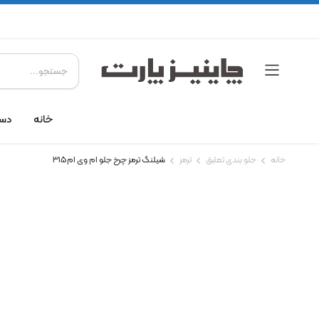
خانه
دست
خانه
جلو بندی تعلیق
ترمز
شیلنگ ترمز چرخ جلو ام وی ام 315