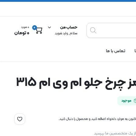
حساب من
0 مورد
0
0
تومان
سلام , وارد شوید
تماس با ما
 چرخ جلو ام وی ام 315
موجود
نون به موارد دلخواه اضافه کنید و محصول را دنبال کنید.
 از یک متخصصین ما بپرسید