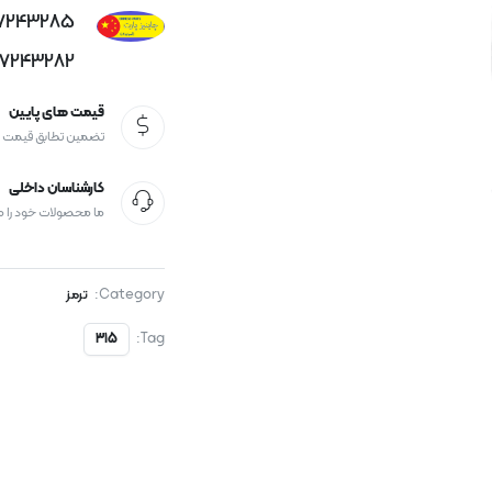
77243285
77243282
قیمت های پایین
تضمین تطابق قیمت
کارشناسان داخلی
ما محصولات خود را 
Category:
ترمز
Tag:
315