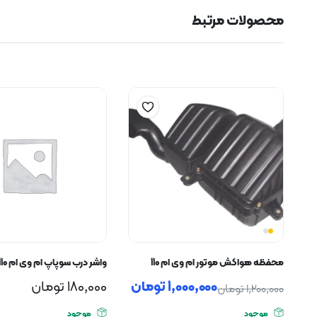
محصولات مرتبط
محفظه هواکش موتور ام وی ام 110
واشر درب سوپاپ ام وی ام 110 چهار سیلندر
1,000,000
تومان
180,000
تومان
1,200,000
تومان
موجود
موجود