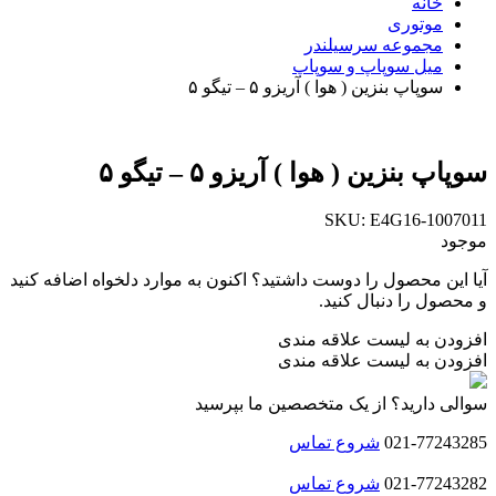
خانه
موتوری
مجموعه سرسیلندر
میل سوپاپ و سوپاپ
سوپاپ بنزین ( هوا ) آریزو ۵ – تیگو ۵
سوپاپ بنزین ( هوا ) آریزو ۵ – تیگو ۵
SKU:
E4G16-1007011
موجود
آیا این محصول را دوست داشتید؟ اکنون به موارد دلخواه اضافه کنید
و محصول را دنبال کنید.
افزودن به لیست علاقه مندی
افزودن به لیست علاقه مندی
سوالی دارید؟ از یک متخصصین ما بپرسید
021-77243285
شروع تماس
021-77243282
شروع تماس