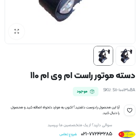
دسته موتور راست ام وی ام 110
SKU:
S11-1001310BA
موجود
آیا این محصول را دوست داشتید؟ اکنون به موارد دلخواه اضافه کنید و محصول
را دنبال کنید.
سوالی دارید؟ از یک متخصصین ما بپرسید
021-77243285
شروع تماس