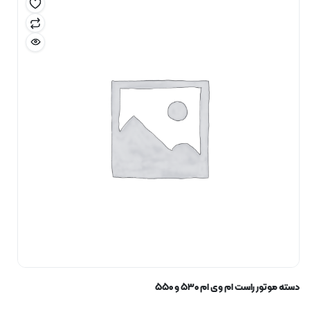
دسته موتور راست ام وی ام ۵۳۰ و ۵۵۰