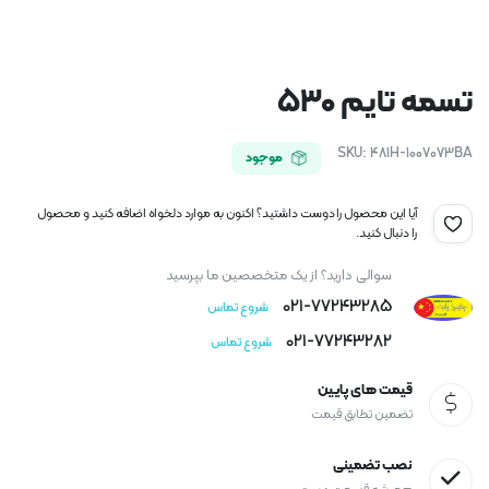
تسمه تایم ۵۳۰
SKU:
481H-1007073BA
موجود
آیا این محصول را دوست داشتید؟ اکنون به موارد دلخواه اضافه کنید و محصول
را دنبال کنید.
سوالی دارید؟ از یک متخصصین ما بپرسید
021-77243285
شروع تماس
021-77243282
شروع تماس
قیمت های پایین
تضمین تطابق قیمت
نصب تضمینی