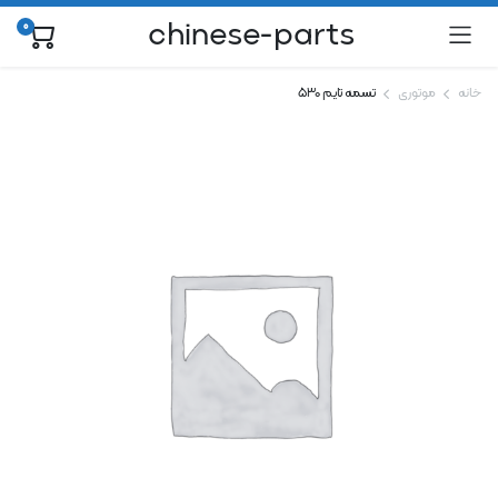
chinese-parts
0
خانه
موتوری
تسمه تایم ۵۳۰