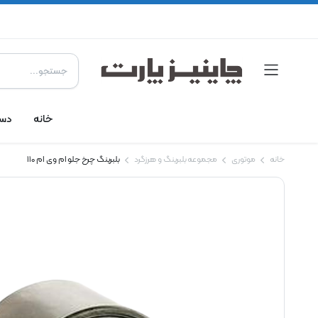
خانه
دست
خانه
موتوری
مجموعه بلبرینگ و هرزگرد
بلبرینگ چرخ جلو ام وی ام 110