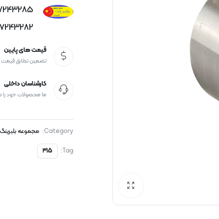
77243285
77243282
قیمت های پایین
تضمین تطابق قیمت
کارشناسان داخلی
ما محصولات خود را 
Category:
مجموعه بلبرینگ 
Tag:
315