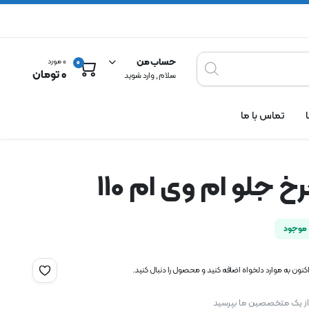
حساب من
0 مورد
0
0
تومان
سلام , وارد شوید
تماس با ما
 جلو ام وی ام 110
موجود
نون به موارد دلخواه اضافه کنید و محصول را دنبال کنید.
 از یک متخصصین ما بپرسید