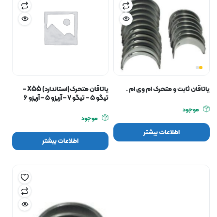
یاتاقان ثابت و متحرک ام وی ام .
یاتاقان متحرک(استاندارد) X55 –
تیگو ۵ – تیگو ۷ – آریزو ۵ – آریزو ۶
موجود
موجود
اطلاعات بیشتر
اطلاعات بیشتر