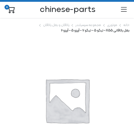
chinese-parts
0
خانه
موتوری
مجموعه سرسیلندر
یاتاقان و بغل یاتاقان
بغل یاتاقانی X55 – تیگو ۵ – تیگو ۷ – آریزو ۵ – آریزو ۶