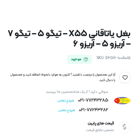
بغل یاتاقانی X55 – تیگو ۵ – تیگو ۷
– آریزو ۵ – آریزو ۶
SKU:
E4G16-1005015
موجود
آیا این محصول را دوست داشتید؟ اکنون به موارد دلخواه اضافه کنید و محصول
را دنبال کنید.
سوالی دارید؟ از یک متخصصین ما بپرسید
021-77243285
شروع تماس
021-77243282
شروع تماس
قیمت های پایین
تضمین تطابق قیمت